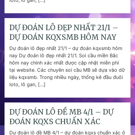
loto, lô gan, […]
DỰ ĐOÁN LÔ ĐẸP NHẤT 21/1 –
DỰ ĐOÁN KQXSMB HÔM NAY
Dự đoán lô đẹp nhất 21/1 – dự đoán kqxsmb hôm
nay Dự đoán lô đẹp nhất 21/1. Soi cầu miền Bắc
hôm nay chính xác nhất được cập nhật miễn phí
tại website. Các chuyên soi cầu MB sẽ dựa vào dữ
liệu kqxsmb. Trong nhiều ngày, thống kê đầu đuôi
loto, lô gan, […]
DỰ ĐOÁN LÔ ĐỀ MB 4/1 – DỰ
ĐOÁN KQXS CHUẨN XÁC
Dự đoán lô đề MB 4/1 – dự đoán kqxs chuẩn xác ở