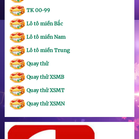
TK 00-99
Lô tô miền Bắc
Lô tô miền Nam
Lô tô miền Trung
Quay thử
Quay thử XSMB
Quay thử XSMT
Quay thử XSMN