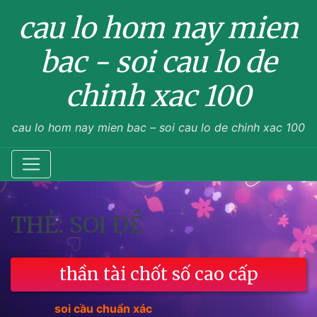
cau lo hom nay mien
bac - soi cau lo de
chinh xac 100
cau lo hom nay mien bac – soi cau lo de chinh xac 100
THẺ:
SOI ĐỀ
thần tài chốt số cao cấp
soi cầu chuẩn xác