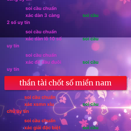
soi cầu chuẩn
xác dàn 3 càng
soi cầu
2 số uy tín
soi cầu chuẩn
xác dàn lô 10 số
soi cầu
uy tín
soi cầu chuẩn
xác đề đầu đuôi
soi cầu
uy tín
thần tài chốt số miền nam
soi cầu chuẩn
xác xsmn xỉu
soi cầu
chủ uy tín
soi cầu chuẩn
xác giải đặc biệt
soi cầu