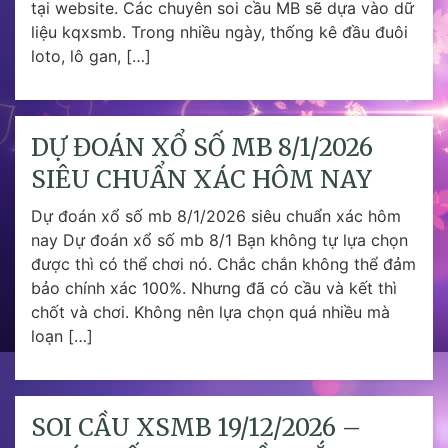
tại website. Các chuyên soi cầu MB sẽ dựa vào dữ
liệu kqxsmb. Trong nhiều ngày, thống kê đầu đuôi
loto, lô gan, […]
DỰ ĐOÁN XỔ SỐ MB 8/1/2026
SIÊU CHUẨN XÁC HÔM NAY
Dự đoán xổ số mb 8/1/2026 siêu chuẩn xác hôm
nay Dự đoán xổ số mb 8/1 Bạn không tự lựa chọn
được thì có thể chơi nó. Chắc chắn không thể đảm
bảo chính xác 100%. Nhưng đã có cầu và kết thì
chốt và chơi. Không nên lựa chọn quá nhiều mà
loạn […]
SOI CẦU XSMB 19/12/2026 –