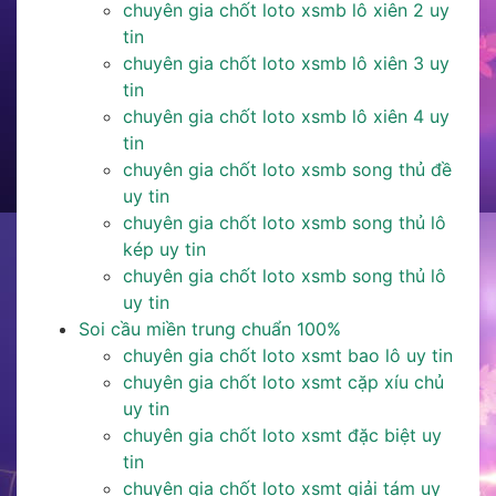
chuyên gia chốt loto xsmb lô xiên 2 uy
tin
chuyên gia chốt loto xsmb lô xiên 3 uy
tin
chuyên gia chốt loto xsmb lô xiên 4 uy
tin
chuyên gia chốt loto xsmb song thủ đề
uy tin
chuyên gia chốt loto xsmb song thủ lô
kép uy tin
chuyên gia chốt loto xsmb song thủ lô
uy tin
Soi cầu miền trung chuẩn 100%
chuyên gia chốt loto xsmt bao lô uy tin
chuyên gia chốt loto xsmt cặp xíu chủ
uy tin
chuyên gia chốt loto xsmt đặc biệt uy
tin
chuyên gia chốt loto xsmt giải tám uy