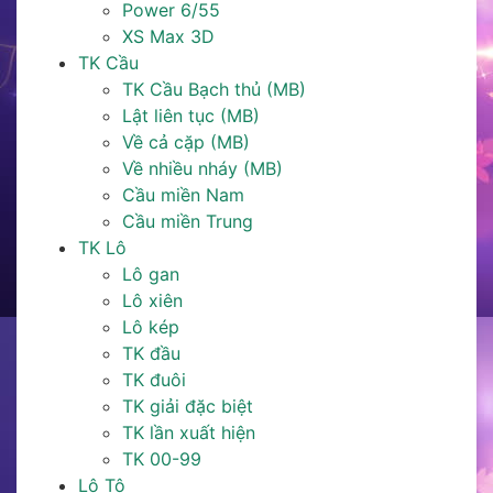
Power 6/55
XS Max 3D
TK Cầu
TK Cầu Bạch thủ (MB)
Lật liên tục (MB)
Về cả cặp (MB)
Về nhiều nháy (MB)
Cầu miền Nam
Cầu miền Trung
TK Lô
Lô gan
Lô xiên
Lô kép
TK đầu
TK đuôi
TK giải đặc biệt
TK lần xuất hiện
TK 00-99
Lô Tô