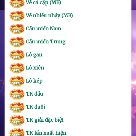
Về cả cặp (MB)
Về nhiều nháy (MB)
Cầu miền Nam
Cầu miền Trung
Lô gan
Lô xiên
Lô kép
TK đầu
TK đuôi
TK giải đặc biệt
TK lần xuất hiện