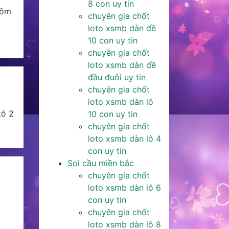
8 con uy tin
hôm
chuyên gia chốt
loto xsmb dàn đề
10 con uy tin
chuyên gia chốt
loto xsmb dàn đề
đầu đuôi uy tin
chuyên gia chốt
loto xsmb dàn lô
tô 2
10 con uy tin
chuyên gia chốt
loto xsmb dàn lô 4
con uy tin
Soi cầu miền bắc
chuyên gia chốt
loto xsmb dàn lô 6
con uy tin
chuyên gia chốt
loto xsmb dàn lô 8