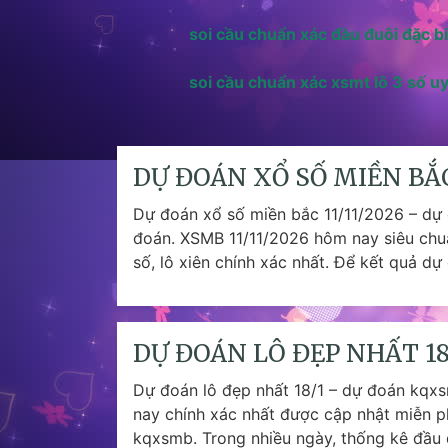
soi cầu chuẩn xác đầu đuôi đặc bi
soi cầu chuẩn xác xsmt lô 3 số uy
DỰ ĐOÁN XỔ SỐ MIỀN BẮC 
Dự đoán xổ số miền bắc 11/11/2026 – dự 
đoán. XSMB 11/11/2026 hôm nay siêu chuẩn
số, lô xiên chính xác nhất. Để kết quả dự
DỰ ĐOÁN LÔ ĐẸP NHẤT 1
Dự đoán lô đẹp nhất 18/1 – dự đoán kqx
nay chính xác nhất được cập nhật miễn ph
kqxsmb. Trong nhiều ngày, thống kê đầu đ