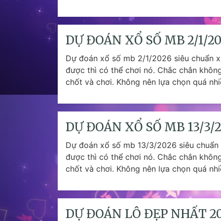
DỰ ĐOÁN XỔ SỐ MB 2/1/
Dự đoán xổ số mb 2/1/2026 siêu chuẩn x
được thì có thể chơi nó. Chắc chắn khôn
chốt và chơi. Không nên lựa chọn quá nh
DỰ ĐOÁN XỔ SỐ MB 13/3
Dự đoán xổ số mb 13/3/2026 siêu chuẩn
được thì có thể chơi nó. Chắc chắn khôn
chốt và chơi. Không nên lựa chọn quá nh
DỰ ĐOÁN LÔ ĐẸP NHẤT 2