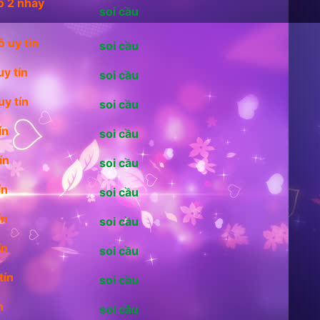
ô 2 nháy
soi cầu
 uy tín
soi cầu
uy tín
soi cầu
uy tín
soi cầu
ín
soi cầu
ín
soi cầu
ín
soi cầu
ín
soi cầu
ín
soi cầu
tín
soi cầu
n
soi cầu