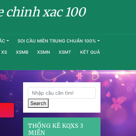
e chinh xac 100
ẮC
SOI CẦU MIỀN TRUNG CHUẨN 100%
 XS
XSMB
XSMN
XSMT
KẾT QUẢ
Search
THỐNG KÊ KQXS 3
MIỀN