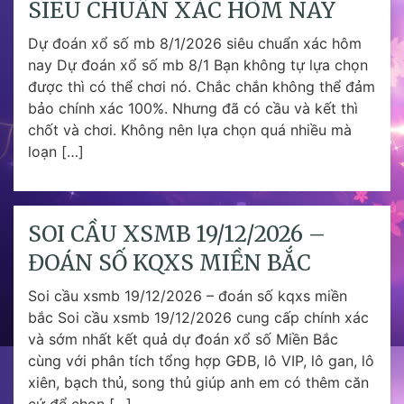
SIÊU CHUẨN XÁC HÔM NAY
Dự đoán xổ số mb 8/1/2026 siêu chuẩn xác hôm
nay Dự đoán xổ số mb 8/1 Bạn không tự lựa chọn
được thì có thể chơi nó. Chắc chắn không thể đảm
bảo chính xác 100%. Nhưng đã có cầu và kết thì
chốt và chơi. Không nên lựa chọn quá nhiều mà
loạn […]
SOI CẦU XSMB 19/12/2026 –
ĐOÁN SỐ KQXS MIỀN BẮC
Soi cầu xsmb 19/12/2026 – đoán số kqxs miền
bắc Soi cầu xsmb 19/12/2026 cung cấp chính xác
và sớm nhất kết quả dự đoán xổ số Miền Bắc
cùng với phân tích tổng hợp GĐB, lô VIP, lô gan, lô
xiên, bạch thủ, song thủ giúp anh em có thêm căn