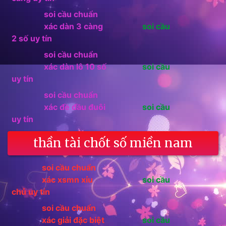
soi cầu chuẩn
xác dàn 3 càng
soi cầu
2 số uy tín
soi cầu chuẩn
xác dàn lô 10 số
soi cầu
uy tín
soi cầu chuẩn
xác đề đầu đuôi
soi cầu
uy tín
thần tài chốt số miền nam
soi cầu chuẩn
xác xsmn xỉu
soi cầu
chủ uy tín
soi cầu chuẩn
xác giải đặc biệt
soi cầu