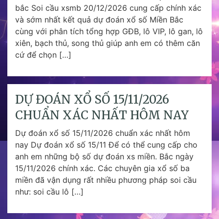
bắc Soi cầu xsmb 20/12/2026 cung cấp chính xác
và sớm nhất kết quả dự đoán xổ số Miền Bắc
cùng với phân tích tổng hợp GĐB, lô VIP, lô gan, lô
xiên, bạch thủ, song thủ giúp anh em có thêm căn
cứ để chọn […]
DỰ ĐOÁN XỔ SỐ 15/11/2026
CHUẨN XÁC NHẤT HÔM NAY
Dự đoán xổ số 15/11/2026 chuẩn xác nhất hôm
nay Dự đoán xổ số 15/11 Để có thể cung cấp cho
anh em những bộ số dự đoán xs miền. Bắc ngày
15/11/2026 chính xác. Các chuyên gia xổ số ba
miền đã vận dụng rất nhiều phương pháp soi cầu
như: soi cầu lô […]