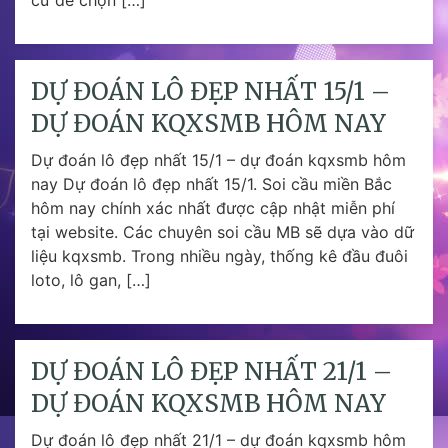
cứ để chọn […]
DỰ ĐOÁN LÔ ĐẸP NHẤT 15/1 –
DỰ ĐOÁN KQXSMB HÔM NAY
Dự đoán lô đẹp nhất 15/1 – dự đoán kqxsmb hôm
nay Dự đoán lô đẹp nhất 15/1. Soi cầu miền Bắc
hôm nay chính xác nhất được cập nhật miễn phí
tại website. Các chuyên soi cầu MB sẽ dựa vào dữ
liệu kqxsmb. Trong nhiều ngày, thống kê đầu đuôi
loto, lô gan, […]
DỰ ĐOÁN LÔ ĐẸP NHẤT 21/1 –
DỰ ĐOÁN KQXSMB HÔM NAY
Dự đoán lô đẹp nhất 21/1 – dự đoán kqxsmb hôm