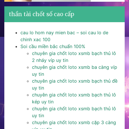
thần tài chốt số cao cấp
cau lo hom nay mien bac – soi cau lo de
chinh xac 100
Soi cầu miền bắc chuẩn 100%
chuyên gia chốt loto xsmb bạch thủ lô
2 nháy víp uy tin
chuyên gia chốt loto xsmb ba càng víp
uy tin
chuyên gia chốt loto xsmb bạch thủ đề
uy tin
chuyên gia chốt loto xsmb bạch thủ lô
kép uy tin
chuyên gia chốt loto xsmb bạch thủ lô
uy tin
chuyên gia chốt loto xsmb cặp 3 càng