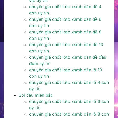
víp uy tin
chuyên gia chốt loto xsmb dàn đề 4
con uy tin
chuyên gia chốt loto xsmb dàn đề 6
con uy tin
chuyên gia chốt loto xsmb dàn đề 8
con uy tin
chuyên gia chốt loto xsmb dàn đề 10
con uy tin
chuyên gia chốt loto xsmb dàn đề đầu
đuôi uy tin
chuyên gia chốt loto xsmb dàn lô 10
con uy tin
chuyên gia chốt loto xsmb dàn lô 4 con
uy tin
Soi cầu miền bắc
chuyên gia chốt loto xsmb dàn lô 6 con
uy tin
chuyên gia chốt loto xsmb dàn lô 8 con