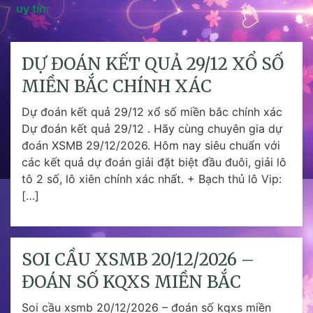
uy tín
DỰ ĐOÁN KẾT QUẢ 29/12 XỔ SỐ
MIỀN BẮC CHÍNH XÁC
Dự đoán kết quả 29/12 xổ số miền bắc chính xác
Dự đoán kết quả 29/12 . Hãy cùng chuyên gia dự
đoán XSMB 29/12/2026. Hôm nay siêu chuẩn với
các kết quả dự đoán giải đặt biệt đầu đuôi, giải lô
tô 2 số, lô xiên chính xác nhất. + Bạch thủ lô Vip:
[…]
SOI CẦU XSMB 20/12/2026 –
ĐOÁN SỐ KQXS MIỀN BẮC
Soi cầu xsmb 20/12/2026 – đoán số kqxs miền