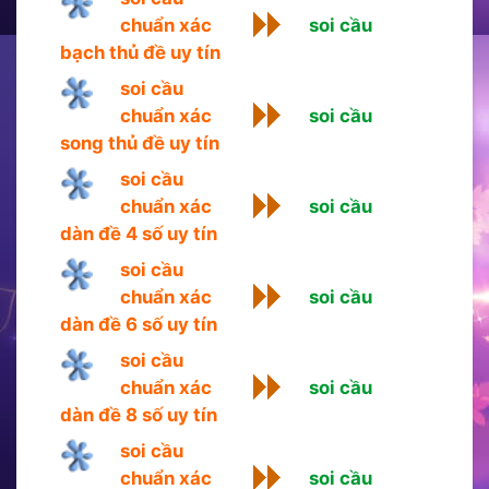
chuẩn xác
soi cầu
bạch thủ đề uy tín
soi cầu
chuẩn xác
soi cầu
song thủ đề uy tín
soi cầu
chuẩn xác
soi cầu
dàn đề 4 số uy tín
soi cầu
chuẩn xác
soi cầu
dàn đề 6 số uy tín
soi cầu
chuẩn xác
soi cầu
dàn đề 8 số uy tín
soi cầu
chuẩn xác
soi cầu