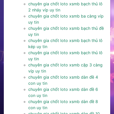
chuyên gia chốt loto xsmb bạch thủ lô
2 nháy víp uy tin
chuyên gia chốt loto xsmb ba càng víp
uy tin
chuyên gia chốt loto xsmb bạch thủ đề
uy tin
chuyên gia chốt loto xsmb bạch thủ lô
kép uy tin
chuyên gia chốt loto xsmb bạch thủ lô
uy tin
chuyên gia chốt loto xsmb cặp 3 càng
víp uy tin
chuyên gia chốt loto xsmb dàn đề 4
con uy tin
chuyên gia chốt loto xsmb dàn đề 6
con uy tin
chuyên gia chốt loto xsmb dàn đề 8
con uy tin
chuyên gia chốt loto xsmb dàn đề 10