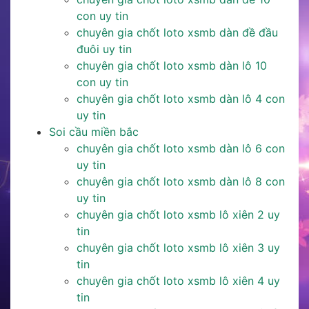
con uy tin
chuyên gia chốt loto xsmb dàn đề đầu
đuôi uy tin
chuyên gia chốt loto xsmb dàn lô 10
con uy tin
chuyên gia chốt loto xsmb dàn lô 4 con
uy tin
Soi cầu miền bắc
chuyên gia chốt loto xsmb dàn lô 6 con
uy tin
chuyên gia chốt loto xsmb dàn lô 8 con
uy tin
chuyên gia chốt loto xsmb lô xiên 2 uy
tin
chuyên gia chốt loto xsmb lô xiên 3 uy
tin
chuyên gia chốt loto xsmb lô xiên 4 uy
tin