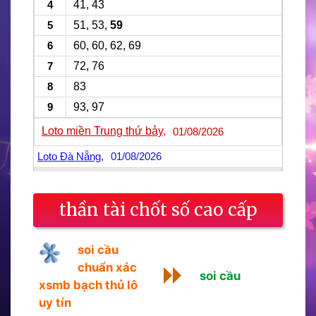
thần tài chốt số cao cấp
soi cầu
chuẩn xác
soi cầu
xsmb bạch thủ lô
uy tín