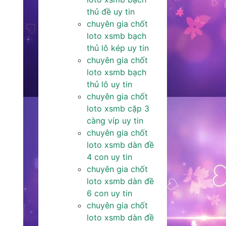
thủ đề uy tin
chuyên gia chốt
loto xsmb bạch
thủ lô kép uy tin
chuyên gia chốt
loto xsmb bạch
thủ lô uy tin
chuyên gia chốt
loto xsmb cặp 3
càng víp uy tin
chuyên gia chốt
loto xsmb dàn đề
4 con uy tin
chuyên gia chốt
loto xsmb dàn đề
6 con uy tin
chuyên gia chốt
loto xsmb dàn đề