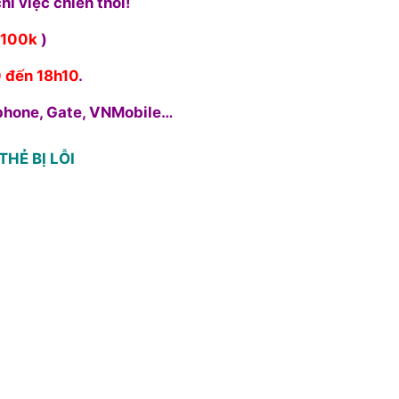
hỉ việc chiến thôi!
 100k
)
 đến 18h10
.
aphone, Gate, VNMobile…
THẺ BỊ LỖI