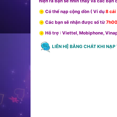
hiện ra bạn sẽ nhìn thấy và các bạn c
Có thể nạp cộng dồn ( Ví dụ
8 cái
Các bạn sẽ nhận được số từ
7h00
Hỗ trợ : Viettel, Mobiphone, Vin
LIÊN HỆ BẰNG CHÁT KHI NẠP 