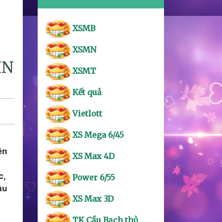
XSMB
XSMN
IN
XSMT
Kết quả
Vietlott
XS Mega 6/45
ên
XS Max 4D
c,
Power 6/55
ầu
XS Max 3D
TK Cầu Bạch thủ