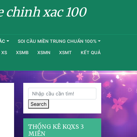
e chinh xac 100
ẮC
SOI CẦU MIỀN TRUNG CHUẨN 100%
 XS
XSMB
XSMN
XSMT
KẾT QUẢ
Search
THỐNG KÊ KQXS 3
MIỀN