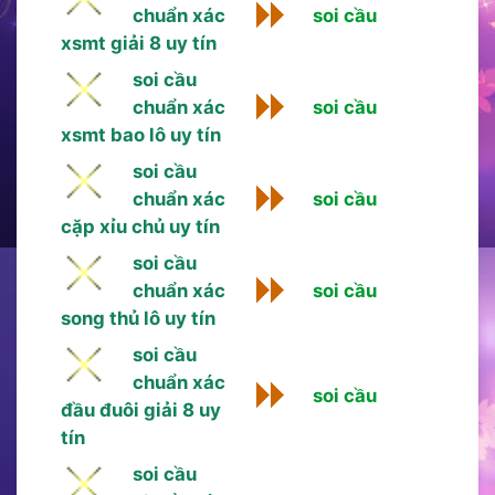
chuẩn xác
soi cầu
xsmt giải 8 uy tín
soi cầu
chuẩn xác
soi cầu
xsmt bao lô uy tín
soi cầu
chuẩn xác
soi cầu
cặp xỉu chủ uy tín
soi cầu
chuẩn xác
soi cầu
song thủ lô uy tín
soi cầu
chuẩn xác
soi cầu
đầu đuôi giải 8 uy
tín
soi cầu