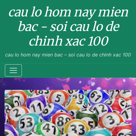
cau lo hom nay mien
bac - soi cau lo de
chinh xac 100
cau lo hom nay mien bac – soi cau lo de chinh xac 100