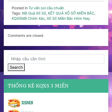
Posted in
Tư vấn soi cầu chuẩn
Tags:
Kết Quả Xổ Số
,
KẾT QUẢ XỔ SỐ MIỀN BẮC
,
KQXSMB Chính Xác
,
Xổ Số Miền Bắc Hôm Nay
Comments are closed.
Search
THỐNG KÊ KQXS 3 MIỀN
XSMB