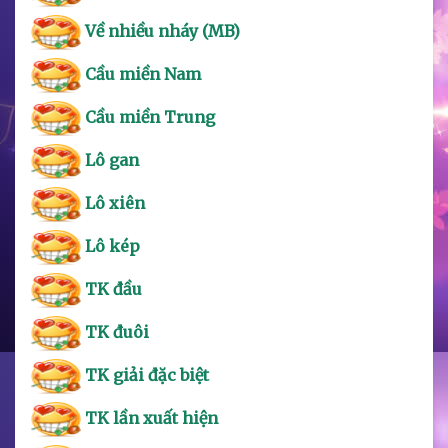
Về nhiều nháy (MB)
Cầu miền Nam
Cầu miền Trung
Lô gan
Lô xiên
Lô kép
TK đầu
TK đuôi
TK giải đặc biệt
TK lần xuất hiện