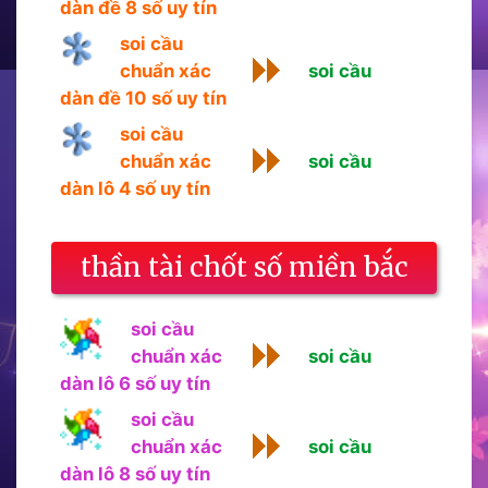
dàn đề 8 số uy tín
soi cầu
chuẩn xác
soi cầu
dàn đề 10 số uy tín
soi cầu
chuẩn xác
soi cầu
dàn lô 4 số uy tín
thần tài chốt số miền bắc
soi cầu
chuẩn xác
soi cầu
dàn lô 6 số uy tín
soi cầu
chuẩn xác
soi cầu
dàn lô 8 số uy tín