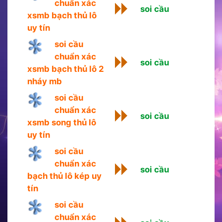
chuẩn xác
soi cầu
xsmb bạch thủ lô
uy tín
soi cầu
chuẩn xác
soi cầu
xsmb bạch thủ lô 2
nháy mb
soi cầu
chuẩn xác
soi cầu
xsmb song thủ lô
uy tín
soi cầu
chuẩn xác
soi cầu
bạch thủ lô kép uy
tín
soi cầu
chuẩn xác