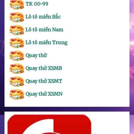
TK 00-99
Lô tô miền Bắc
Lô tô miền Nam
Lô tô miền Trung
Quay thử
Quay thử XSMB
Quay thử XSMT
Quay thử XSMN